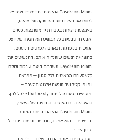
‏Daydream Miami הוא מותג תכשיטים שמביא
לחיים את האלגנטיות והתשוקה של מיאמי,
באמצעות יצירות בעבודת יד משובצות פנינים
ואבני חן טבעיות. כל תכשיט הוא חגיגה של יופי,
הנעשית בקפדנות ובאהבה לפרטים הקטנים.
בהשראת הנשים שעונדות אותם, התכשיטים של
Daydream Miami משדרים ביטחון, רכות וקסם
קלאסי. הם מתאימים לכל סגנון — ממראה
יומיומי קליל ועד הופעה אלגנטית לערב —
ומוסיפים נגיעה של זוהר effortlessly לכל לוק.
בהשראת רוח האופנה והחיוניות של מיאמי,
Daydream Miami הוא הרבה יותר ממותג
תכשיטים – הוא אמירה, תחושה, והשתקפות של
סגנון אישי.
כעת זמינים באוסף הנבחר שלנו – גילי את