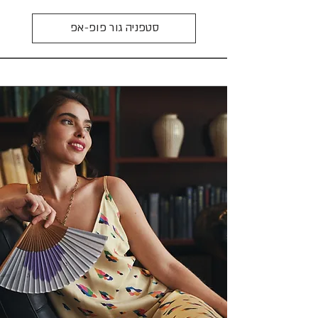
סטפניה גור פופ-אפ