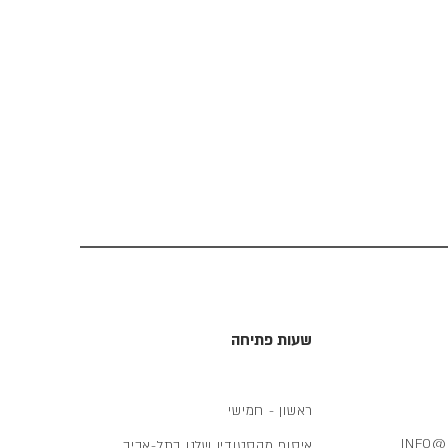
שעות פתיחה
ראשון - חמישי
INFO@
איסוף מהסטודיו שלנו בתל-אביב