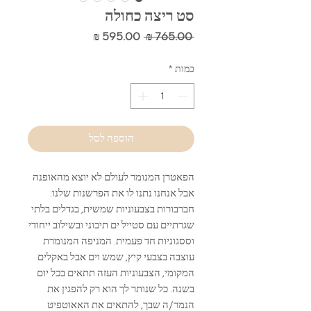
סט ריצה כחולה
מחיר
מחיר
 ‏765.00 ‏₪ 
רגיל
מבצע
כמות
*
הוספה לסל
הפאטרן המנומר לעולם לא יוצא מהאופנה
אבל אנחנו נתנו לו את הפרשנות שלנו:
חברבורות בצבעוניות שמשית, בגדלים בלתי
שגרתיים עם סטייל ים תיכוני ובשילוב ייחודי
וססגוניות חד פעמית. המניפה המנומרת
עוצבה בצבעי קיץ, שמש וים אבל באקלים
המקומי, הצבעוניות העזה תתאים בכל יום
בשנה. כל שנותר לך הוא רק להפגין את
הנמר/ה שבך, להתאים את האאוטפיט