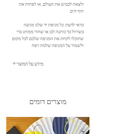
ולצאת לכבוש את העולם, או לפחות את
חוף הים.
כדאי לדעת:
כל מניפת יד שלנו מגיעה
בשרוול בד כותנה לבן או שחור ממותג כדי
שתוכלו לקחת את המניפה שלכם לכל מקום
ולשמור על המניפה שלמה ויפה
מידע על המוצר
כל מטפחת מעוצבת ממשי וכותנה איכותית.
המטפחות שלנו מיוצרות באיטליה. כל מטפחת
נארזת ידנית ומגיעה בקופסה יוקרתית.
גודל המטפחת: 55*55
מוצרים דומים
הרכב המטפחת: 100 אחוז כותנה
טיפול וניקוי: ניקוי יבש בלבד
Made in italy
כל המניפות שלנו הן שילוב של בד כותנה
איכותי ובמבוק ידידותי לסביבה. המניפות