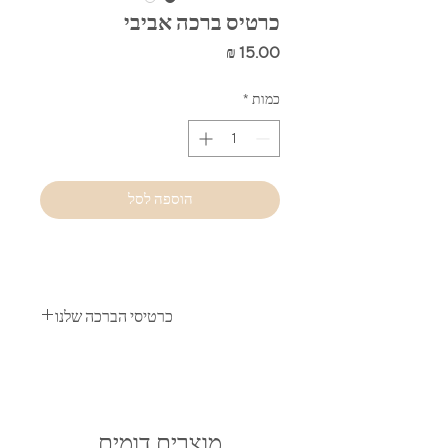
כרטיס ברכה אביבי
מחיר
כמות
*
הוספה לסל
כרטיסי הברכה שלנו
גודל כרטיס הברכה: 10x10 ס״מ.
כל כרטיס ברכה מגיע עם מעטפה תואמת:
מעטפה לבנה בגודל-12.5 על 12.5 סנטימטר.
מוצרים דומים