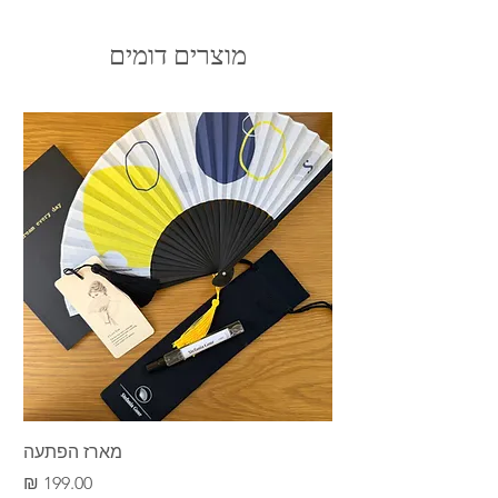
מיוצרות על פי שיטת ייצור מסורתית
בעבודת
לקחנו את הקווים ועיצבנו אותם בגווני צהוב
יד
. כל המניפות שלנו מוצעות במהדורה
ניאוני, שמייצג את השמש במהלכיה בימות
מוצרים דומים
מוגבלת.
השנה וגם את המדבר שהוא אלמנט מרכזי
ביצירה שלנו. כדי לתת לכל הסטייל הזה
גודל המניפה: 21 ס"מ כשהיא
סגורה;
38 ס"מ
טוויסט ייחודי שילבנו עם במבוק שחור והלוק
כשהיא
פתוחה.
וואו.
כדאי לדעת: כל מניפה מבית סטפניה גור
מגיעה בשרוול מבד כותנה לבן או שחור.
השרוול רך ונוח לנשיאה, כך שתוכלו לקחת
את המניפה לכל מקום ולשמור על שלמות
המניפה.
מארז הפתעה
מחיר