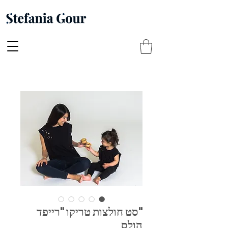
"סט חולצות טריקו "רייפד
הולס